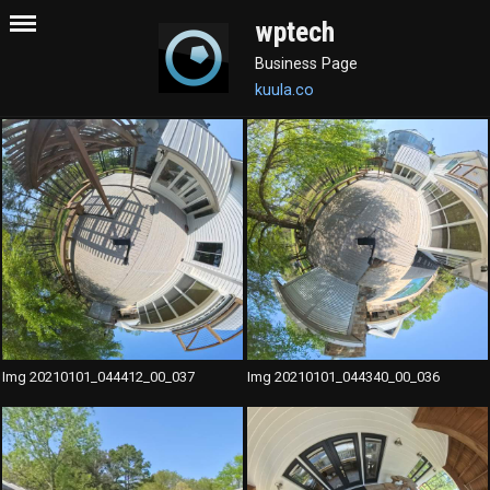
wptech
Business Page
kuula.co
Img 20210101_044412_00_037
Img 20210101_044340_00_036