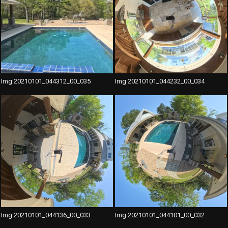
Img 20210101_044312_00_035
Img 20210101_044232_00_034
Img 20210101_044136_00_033
Img 20210101_044101_00_032